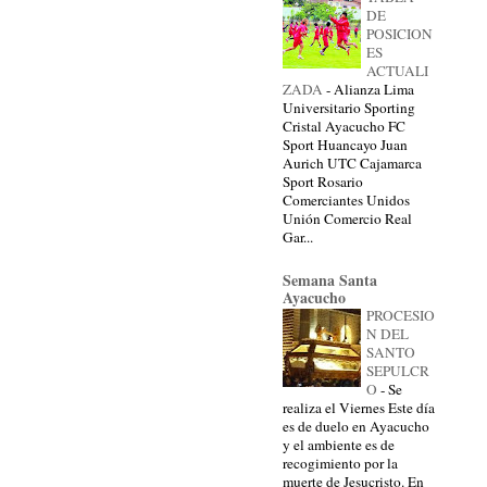
DE
POSICION
ES
ACTUALI
ZADA
-
Alianza Lima
Universitario Sporting
Cristal Ayacucho FC
Sport Huancayo Juan
Aurich UTC Cajamarca
Sport Rosario
Comerciantes Unidos
Unión Comercio Real
Gar...
Semana Santa
Ayacucho
PROCESIO
N DEL
SANTO
SEPULCR
O
-
Se
realiza el Viernes Este día
es de duelo en Ayacucho
y el ambiente es de
recogimiento por la
muerte de Jesucristo. En