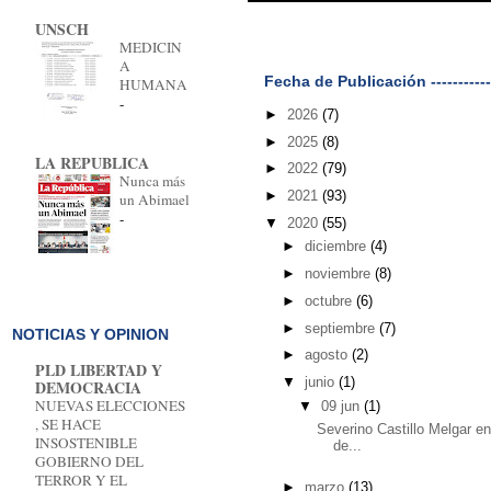
UNSCH
Suscribirse a:
MEDICIN
A
Fecha de Publicación ----------
HUMANA
-
►
2026
(7)
►
2025
(8)
LA REPUBLICA
►
2022
(79)
Nunca más
►
2021
(93)
un Abimael
-
▼
2020
(55)
►
diciembre
(4)
►
noviembre
(8)
►
octubre
(6)
►
septiembre
(7)
NOTICIAS Y OPINION
►
agosto
(2)
PLD LIBERTAD Y
▼
junio
(1)
DEMOCRACIA
NUEVAS ELECCIONES
▼
09 jun
(1)
, SE HACE
Severino Castillo Melgar e
INSOSTENIBLE
de...
GOBIERNO DEL
TERROR Y EL
►
marzo
(13)