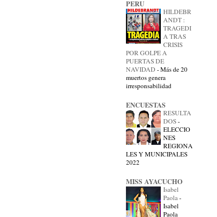
PERU
HILDEBR
ANDT :
TRAGEDI
A TRAS
CRISIS
POR GOLPE A
PUERTAS DE
NAVIDAD
-
Más de 20
muertos genera
irresponsabilidad
ENCUESTAS
RESULTA
DOS
-
ELECCIO
NES
REGIONA
LES Y MUNICIPALES
2022
MISS AYACUCHO
Isabel
Paola
-
Isabel
Paola