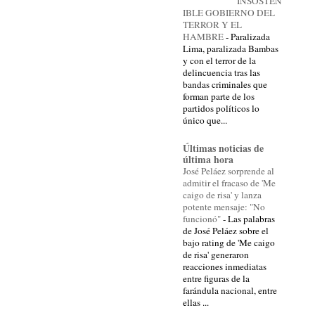
INSOSTEN
IBLE GOBIERNO DEL
TERROR Y EL
HAMBRE
-
Paralizada
Lima, paralizada Bambas
y con el terror de la
delincuencia tras las
bandas criminales que
forman parte de los
partidos políticos lo
único que...
Últimas noticias de
última hora
José Peláez sorprende al
admitir el fracaso de 'Me
caigo de risa' y lanza
potente mensaje: "No
funcionó"
-
Las palabras
de José Peláez sobre el
bajo rating de 'Me caigo
de risa' generaron
reacciones inmediatas
entre figuras de la
farándula nacional, entre
ellas ...