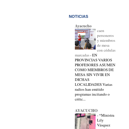
NOTICIAS
Ayacucho
caen
personeros
y miembros
de mesa
con cédulas
marcadas
-
EN
PROVINCIAS VARIOS
PROFESORES ASUMEN
COMO MIEMBROS DE
MESA SIN VIVIR EN
DICHAS
LOCALIDADES Varias
radios han emitido
programas incitando o
critic...
AYACUCHO
-
*Ministra
Lily
Vásquez