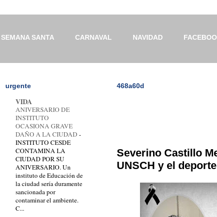
SEMANA SANTA
CARNAVAL
NAVIDAD
FACEBO
urgente
468a60d
VIDA
ANIVERSARIO DE
INSTITUTO
OCASIONA GRAVE
DAÑO A LA CIUDAD
-
INSTITUTO CESDE
CONTAMINA LA
Severino Castillo Me
CIUDAD POR SU
UNSCH y el deport
ANIVERSARIO. Un
instituto de Educación de
la ciudad sería duramente
sancionada por
contaminar el ambiente.
C...