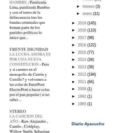
HAMBRE
-
Paralizada
►
febrero
(3)
Lima, paralizada Bambas
y con el terror de la
►
enero
(11)
delincuencia tras las
bandas criminales que
►
2019
(145)
forman parte de los
►
2018
(110)
partidos políticos lo
único que...
►
2017
(98)
►
2016
(122)
FRENTE DIGNIDAD
►
2015
(77)
LA LUCHA AHORA ES
POR UNA NUEVA
►
2014
(34)
CONSTITUCION
-
Pero
►
2013
(38)
y si caemos en el
monopolio de Cerrón y
►
2012
(194)
Castillo? y volvemos a
►
2011
(66)
las colas de EntelPerú
ElectroPerú a hacer colas
►
2009
(1)
por el pan popular ( si no
►
1992
(1)
sabes ...
►
1983
(1)
STEREO
LA CANCION DEL
AÑO
-
Raw Alejandro ,
Diario Ayacucho
Camilo , Coldplay,
Willow Smith, Sebastian