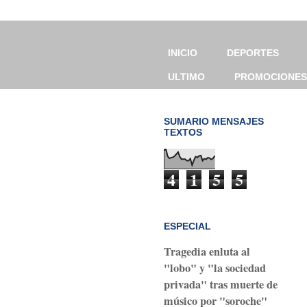
INICIO
DEPORTES
ULTIMO
PROMOCIONES
SUMARIO MENSAJES
TEXTOS
4
1
5
5
ESPECIAL
Tragedia enluta al
"lobo" y "la sociedad
privada" tras muerte de
músico por "soroche"