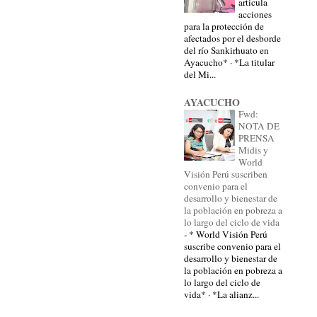
articula
acciones
para la protección de
afectados por el desborde
del río Sankirhuato en
Ayacucho* · *La titular
del Mi...
AYACUCHO
Fwd:
NOTA DE
PRENSA
Midis y
World
Visión Perú suscriben
convenio para el
desarrollo y bienestar de
la población en pobreza a
lo largo del ciclo de vida
-
* World Visión Perú
suscribe convenio para el
desarrollo y bienestar de
la población en pobreza a
lo largo del ciclo de
vida* · *La alianz...