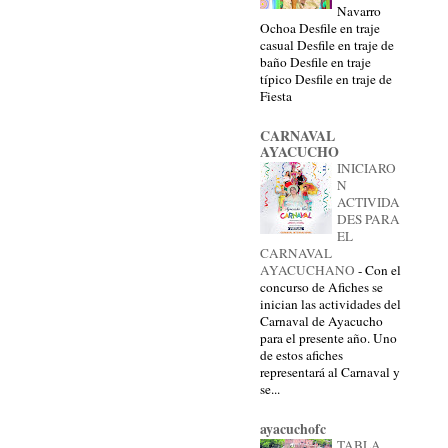
Navarro
Ochoa Desfile en traje
casual Desfile en traje de
baño Desfile en traje
típico Desfile en traje de
Fiesta
CARNAVAL
AYACUCHO
INICIARO
N
ACTIVIDA
DES PARA
EL
CARNAVAL
AYACUCHANO
-
Con el
concurso de Afiches se
inician las actividades del
Carnaval de Ayacucho
para el presente año. Uno
de estos afiches
representará al Carnaval y
se...
ayacuchofc
TABLA