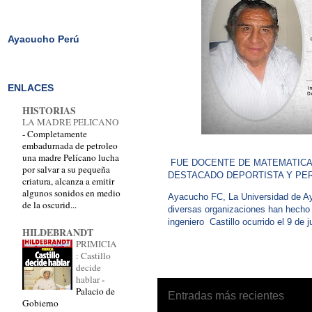
Ayacucho Perú
ENLACES
HISTORIAS
LA MADRE PELICANO
-
Completamente
embadurnada de petroleo
una madre Pelícano lucha
FUE DOCENTE DE MATEMATICA
por salvar a su pequeña
DESTACADO DEPORTISTA Y PER
criatura, alcanza a emitir
algunos sonidos en medio
Ayacucho FC, La Universidad de Ay
de la oscurid...
diversas organizaciones han hecho l
ingeniero Castillo ocurrido el 9 de 
HILDEBRANDT
PRIMICIA
: Castillo
decide
hablar
-
Palacio de
Entradas más recientes
Gobierno