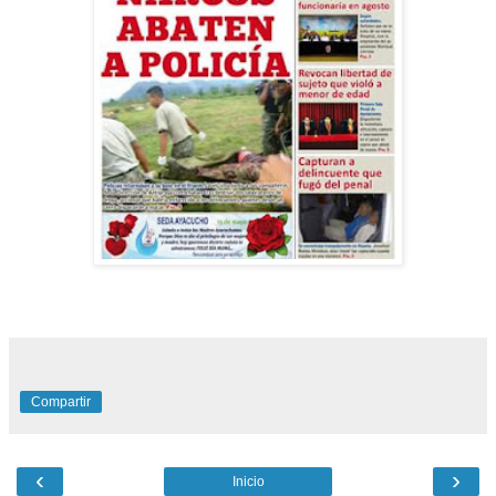
Compartir
‹
›
Inicio