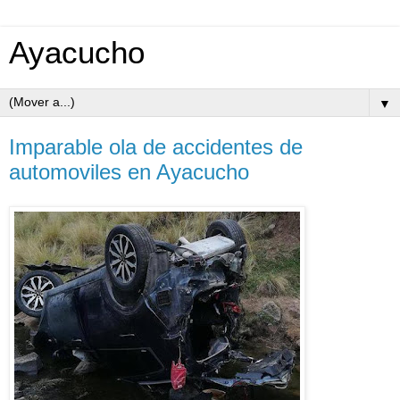
Ayacucho
▼
Imparable ola de accidentes de
automoviles en Ayacucho