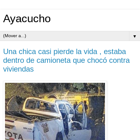
Ayacucho
▼
Una chica casi pierde la vida , estaba
dentro de camioneta que chocó contra
viviendas