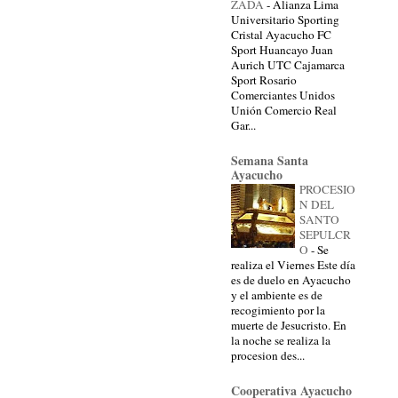
ZADA
-
Alianza Lima
Universitario Sporting
Cristal Ayacucho FC
Sport Huancayo Juan
Aurich UTC Cajamarca
Sport Rosario
Comerciantes Unidos
Unión Comercio Real
Gar...
Semana Santa
Ayacucho
PROCESIO
N DEL
SANTO
SEPULCR
O
-
Se
realiza el Viernes Este día
es de duelo en Ayacucho
y el ambiente es de
recogimiento por la
muerte de Jesucristo. En
la noche se realiza la
procesion des...
Cooperativa Ayacucho