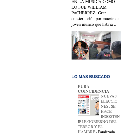
EN LA MUSICA COMO
LO FUE WILLIAM
PACHERREZ Gran
consternación por muerte de
jóven músico que habría ...
LO MAS BUSCADO
PURA
COINCIDENCIA
NUEVAS
ELECCIO
NES , SE
HACE
INSOSTEN
IBLE GOBIERNO DEL
TERROR Y EL
HAMBRE
-
Paralizada