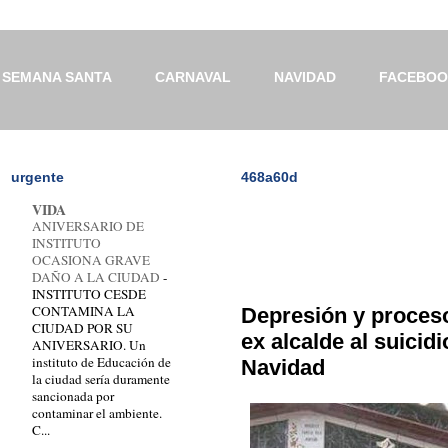
SEMANA SANTA
CARNAVAL
NAVIDAD
FACEBO
urgente
468a60d
VIDA
ANIVERSARIO DE
INSTITUTO
OCASIONA GRAVE
DAÑO A LA CIUDAD
-
INSTITUTO CESDE
CONTAMINA LA
Depresión y proceso
CIUDAD POR SU
ex alcalde al suicid
ANIVERSARIO. Un
instituto de Educación de
Navidad
la ciudad sería duramente
sancionada por
contaminar el ambiente.
C...