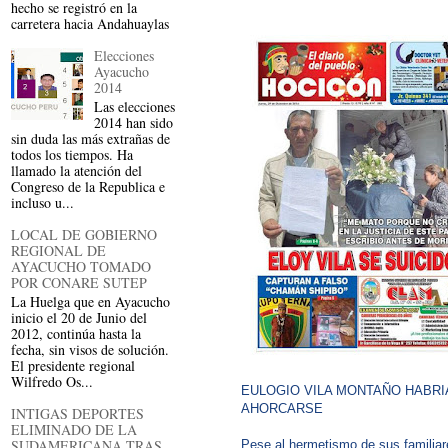
hecho se registró en la
carretera hacia Andahuaylas
Elecciones
Ayacucho
2014
Las elecciones
2014 han sido
sin duda las más extrañas de
todos los tiempos. Ha
llamado la atención del
Congreso de la Republica e
incluso u...
LOCAL DE GOBIERNO
REGIONAL DE
AYACUCHO TOMADO
POR CONARE SUTEP
La Huelga que en Ayacucho
inicio el 20 de Junio del
2012, continúa hasta la
fecha, sin visos de solución.
El presidente regional
Wilfredo Os...
EULOGIO VILA MONTAÑO HABRI
AHORCARSE
INTIGAS DEPORTES
ELIMINADO DE LA
SUDAMERICANA TRAS
Pese al hermetismo de sus familiar