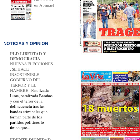
un Abimael
-
NOTICIAS Y OPINION
PLD LIBERTAD Y
DEMOCRACIA
NUEVAS ELECCIONES
, SE HACE
INSOSTENIBLE
GOBIERNO DEL
TERROR Y EL
HAMBRE
-
Paralizada
Lima, paralizada Bambas
y con el terror de la
delincuencia tras las
bandas criminales que
forman parte de los
partidos políticos lo
único que...
FRENTE DIGNIDAD