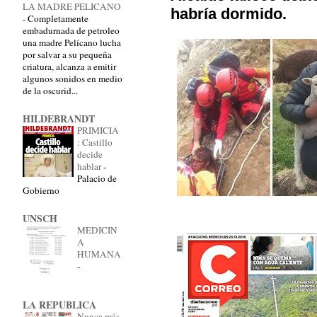
LA MADRE PELICANO
habría dormido.
-
Completamente
embadurnada de petroleo
una madre Pelícano lucha
por salvar a su pequeña
criatura, alcanza a emitir
algunos sonidos en medio
de la oscurid...
HILDEBRANDT
PRIMICIA
: Castillo
decide
hablar
-
Palacio de
Gobierno
UNSCH
MEDICIN
A
HUMANA
-
LA REPUBLICA
Nunca más