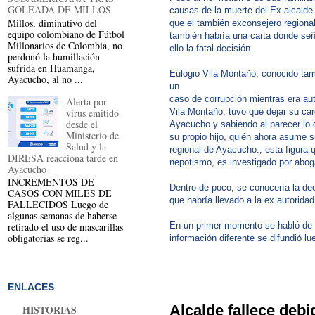
GOLEADA DE MILLOS
causas de la muerte del Ex alcalde
Millos, diminutivo del
que el también exconsejero regiona
equipo colombiano de Fútbol
también habría una carta donde seña
Millonarios de Colombia, no
ello la fatal decisión.
perdonó la humillación
sufrida en Huamanga,
Eulogio Vila Montaño, conocido ta
Ayacucho, al no ...
un
caso de corrupción mientras era aut
Alerta por
virus emitido
Vila Montaño, tuvo que dejar su ca
desde el
Ayacucho y sabiendo al parecer lo 
Ministerio de
su propio hijo, quién ahora asume 
Salud y la
regional de Ayacucho., esta figura
DIRESA reacciona tarde en
nepotismo, es investigado por abo
Ayacucho
INCREMENTOS DE
Dentro de poco, se conocería la dec
CASOS CON MILES DE
que habría llevado a la ex autoridad 
FALLECIDOS Luego de
algunas semanas de haberse
En un primer momento se habló de 
retirado el uso de mascarillas
obligatorias se reg...
información diferente se difundió l
ENLACES
Alcalde fallece debi
HISTORIAS