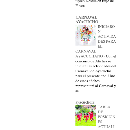
típico Desfile en traje de
Fiesta
CARNAVAL
AYACUCHO
INICIARO
N
ACTIVIDA
DES PARA
EL
CARNAVAL
AYACUCHANO
-
Con el
concurso de Afiches se
inician las actividades del
Carnaval de Ayacucho
para el presente año. Uno
de estos afiches
representará al Carnaval y
se...
ayacuchofc
TABLA
DE
POSICION
ES
ACTUALI