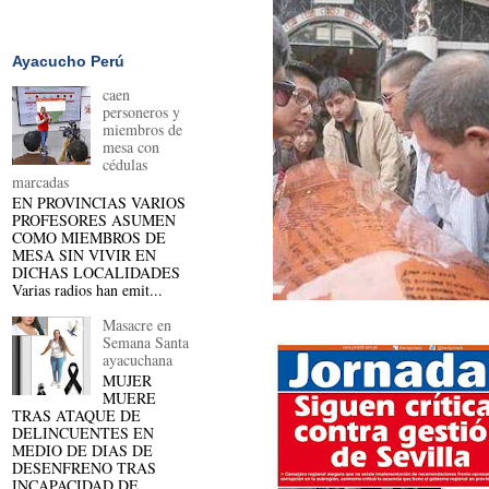
Ayacucho Perú
caen
personeros y
miembros de
mesa con
cédulas
marcadas
EN PROVINCIAS VARIOS
PROFESORES ASUMEN
COMO MIEMBROS DE
MESA SIN VIVIR EN
DICHAS LOCALIDADES
Varias radios han emit...
Masacre en
Semana Santa
ayacuchana
MUJER
MUERE
TRAS ATAQUE DE
DELINCUENTES EN
MEDIO DE DIAS DE
DESENFRENO TRAS
INCAPACIDAD DE