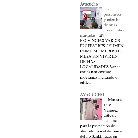
Ayacucho
caen
personeros
y miembros
de mesa
con cédulas
marcadas
-
EN
PROVINCIAS VARIOS
PROFESORES ASUMEN
COMO MIEMBROS DE
MESA SIN VIVIR EN
DICHAS
LOCALIDADES Varias
radios han emitido
programas incitando o
critic...
AYACUCHO
-
*Ministra
Lily
Vásquez
articula
acciones
para la protección de
afectados por el desborde
del río Sankirhuato en