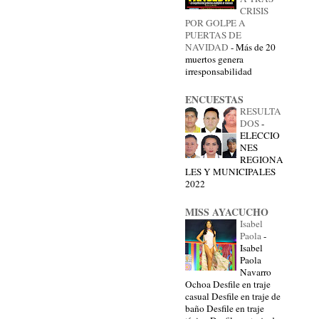
CRISIS
POR GOLPE A
PUERTAS DE
NAVIDAD
-
Más de 20
muertos genera
irresponsabilidad
ENCUESTAS
RESULTA
DOS
-
ELECCIO
NES
REGIONA
LES Y MUNICIPALES
2022
MISS AYACUCHO
Isabel
Paola
-
Isabel
Paola
Navarro
Ochoa Desfile en traje
casual Desfile en traje de
baño Desfile en traje