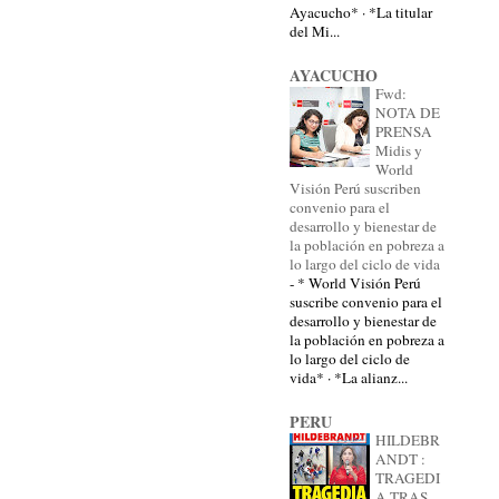
Ayacucho* · *La titular
del Mi...
AYACUCHO
Fwd:
NOTA DE
PRENSA
Midis y
World
Visión Perú suscriben
convenio para el
desarrollo y bienestar de
la población en pobreza a
lo largo del ciclo de vida
-
* World Visión Perú
suscribe convenio para el
desarrollo y bienestar de
la población en pobreza a
lo largo del ciclo de
vida* · *La alianz...
PERU
HILDEBR
ANDT :
TRAGEDI
A TRAS