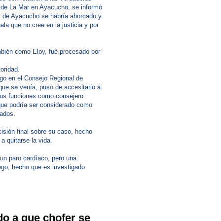
 de La Mar en Ayacucho, se informó
l de Ayacucho se habría ahorcado y
la que no cree en la justicia y por
mbién como Eloy, fué procesado por
oridad.
rgo en el Consejo Regional de
que se venía, puso de accesitario a
sus funciones como consejero
 que podría ser considerado como
gados.
isión final sobre su caso, hecho
a quitarse la vida.
un paro cardíaco, pero una
uego, hecho que es investigado.
do a que chofer se