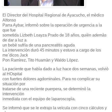
El Director del Hospital Regional de Ayacucho, el mèdico
Alfonso
Parra Aybar, informò sobre la operaciòn de urgencia a la
que fue
sometida Lizbeth Loayza Prado de 18 años, quièn ademàs
de dar a luz a
un bebè sufrìa de una pancreatitis aguda
La intervenciòn durò 45 minutos y estuvo a cargo de los
me`dicos Jack
Pon Ramìrez, Tito Huamàn y Waldo Lòpez.
La paciente que habìa dado a luz hace dos semanas, volviò
al HOspital
con fuertes dolores agdominales. Para no complicar su
situaciòn por
tratarse de una reciente puerpera, se determinò la
intervenciòn
inmediata con el equipo de laparoscopìa.
Se informò que se le extrajo la veìcula con cinco càlculos y